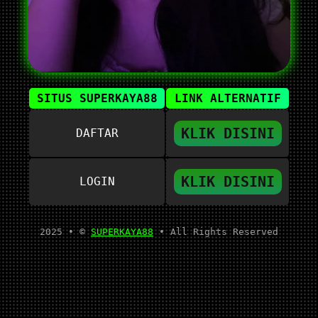
SITUS SUPERKAYA88
LINK ALTERNATIF
KLIK DISINI
DAFTAR
KLIK DISINI
LOGIN
2025 • ©
SUPERKAYA88
• All Rights Reserved