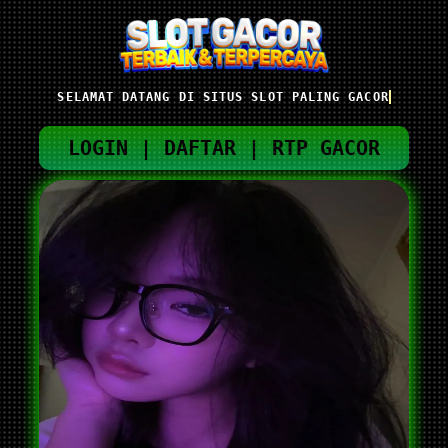
SELAMAT DATANG DI SITUS SLOT PALING GACOR
LOGIN | DAFTAR | RTP GACOR